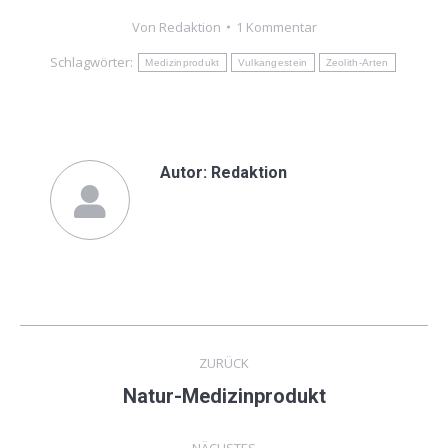
Von
Redaktion
1 Kommentar
Schlagwörter:
Medizinprodukt
Vulkangestein
Zeolith-Arten
Autor:
Redaktion
Kommentarnavigation
ZURÜCK
Natur-Medizinprodukt
Vorheriger
Beitrag:
NÄCHSTES