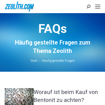
Search:
FAQs
Häufig gestellte Fragen zum
Sie befinden sich hier:
Thema Zeolith
Start
Häufig gestellte Fragen
Worauf ist beim Kauf von
Bentonit zu achten?