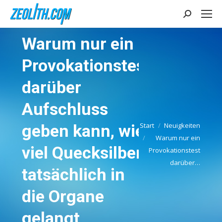
Search:
Warum nur ein
Provokationstest
darüber
Aufschluss
geben kann, wie
Start
Neuigkeiten
Warum nur ein
Sie befinden sich hier:
viel Quecksilber
Provokationstest
darüber…
tatsächlich in
die Organe
gelangt