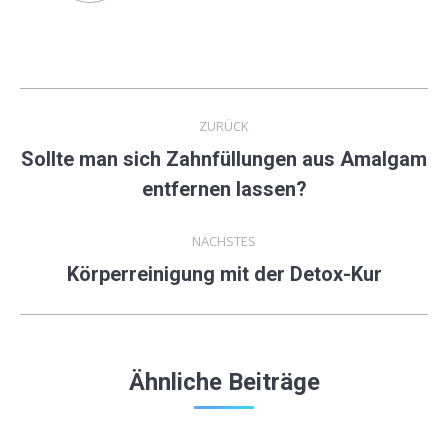
Kommentarnavigation
ZURÜCK
Sollte man sich Zahnfüllungen aus Amalgam
Vorheriger
entfernen lassen?
Beitrag:
NÄCHSTES
Körperreinigung mit der Detox-Kur
Nächster
Beitrag:
Ähnliche Beiträge