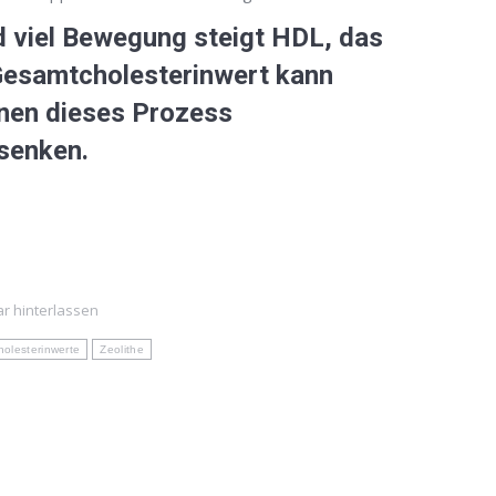
 viel Bewegung steigt HDL, das
 Gesamtcholesterinwert kann
en dieses Prozess
 senken.
 hinterlassen
holesterinwerte
Zeolithe