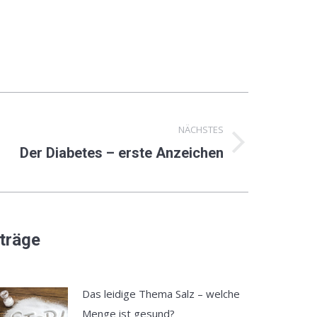
NÄCHSTES
Der Diabetes – erste Anzeichen
ächster
eitrag:
iträge
Das leidige Thema Salz – welche
Menge ist gesund?