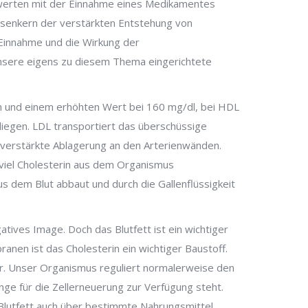
inwerten mit der Einnahme eines Medikamentes
insenkern der verstärkten Entstehung von
 Einnahme und die Wirkung der
nsere eigens zu diesem Thema eingerichtete
n und einem erhöhten Wert bei 160 mg/dl, bei HDL
iegen. LDL transportiert das überschüssige
e verstärkte Ablagerung an den Arterienwänden.
 viel Cholesterin aus dem Organismus
aus dem Blut abbaut und durch die Gallenflüssigkeit
atives Image. Doch das Blutfett ist ein wichtiger
ranen ist das Cholesterin ein wichtiger Baustoff.
er. Unser Organismus reguliert normalerweise den
nge für die Zellerneuerung zur Verfügung steht.
 Blutfett auch über bestimmte Nahrungsmittel