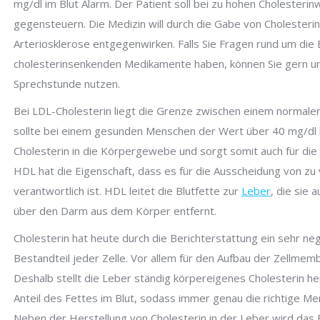
mg/dl im Blut Alarm. Der Patient soll bei zu hohen Cholester
gegensteuern. Die Medizin will durch die Gabe von Cholester
Arteriosklerose entgegenwirken. Falls Sie Fragen rund um die
cholesterinsenkenden Medikamente haben, können Sie gern u
Sprechstunde nutzen.
Bei LDL-Cholesterin liegt die Grenze zwischen einem normale
sollte bei einem gesunden Menschen der Wert über 40 mg/dl l
Cholesterin in die Körpergewebe und sorgt somit auch für di
HDL hat die Eigenschaft, dass es für die Ausscheidung von zu
verantwortlich ist. HDL leitet die Blutfette zur
Leber
, die sie 
über den Darm aus dem Körper entfernt.
Cholesterin hat heute durch die Berichterstattung ein sehr neg
Bestandteil jeder Zelle. Vor allem für den Aufbau der Zellmemb
Deshalb stellt die Leber ständig körpereigenes Cholesterin h
Anteil des Fettes im Blut, sodass immer genau die richtige Me
Neben der Herstellung von Cholesterin in der Leber wird das