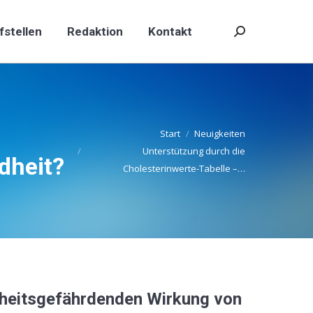
fstellen
Redaktion
Kontakt
Search:
fstellen
Redaktion
Kontakt
Search:
–
Start
Neuigkeiten
Unterstützung durch die
dheit?
Cholesterinwerte-Tabelle –…
dheitsgefährdenden
Wirkung
von