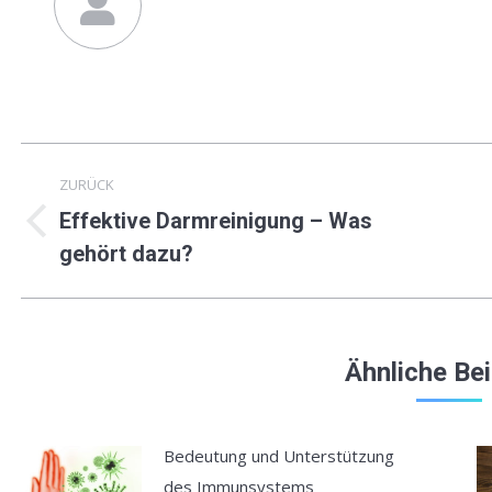
Kommentarnavigation
ZURÜCK
Effektive Darmreinigung – Was
Vorheriger
N
gehört dazu?
Beitrag:
B
Ähnliche Be
Bedeutung und Unterstützung
des Immunsystems