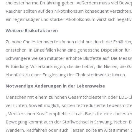
cholesterinarme Ernährung geben. Außerdem muss viel Bewegu
Raucher sollten auf den Nikotinkonsum konsequent verzichten,
ein regelmäßiger und starker Alkoholkonsum wirkt sich negativ 
Weitere Risikofaktoren
Zu hohe Cholesterinwerte können nicht nur durch die Ernähru
entstehen. In Einzelfällen kann eine genetische Disposition für
Schwangere weisen mitunter erhöhte Blutfette auf. Die Messw
Entbindung. Vorerkrankungen, die die Leber, die Nieren, die Ga
ebenfalls zu einer Entgleisung der Cholesterinwerte führen.
Notwendige Änderungen in der Lebensweise
Menschen mit einem zu hohen Gesamtcholesterin oder LDL-Chol
verzichten. Soweit möglich, sollten fettreduzierte Lebensmit
„Mediterranen Kost“ empfiehlt sich als Basis für eine choles
Bewegung kommt auch der Stoffwechsel in Schwung. Neben B
Wandern, Radfahren oder auch Tanzen sollte im Alltag immer 