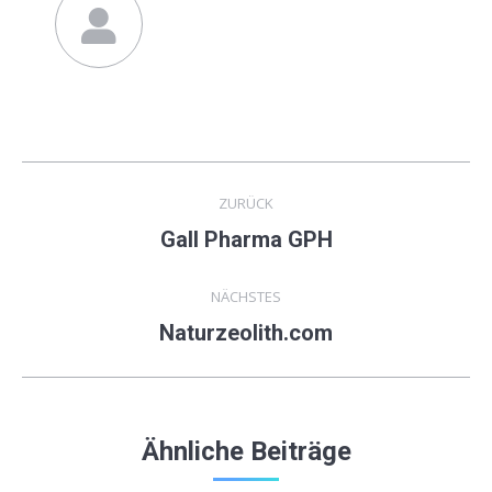
Kommentarnavigation
ZURÜCK
Gall Pharma GPH
Vorheriger
Beitrag:
NÄCHSTES
Naturzeolith.com
Nächster
Beitrag:
Ähnliche Beiträge