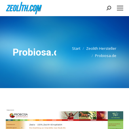
Search:
Start
Zeolith Hersteller
Probiosa.de
Sie befinden sich hier:
Probiosa.de