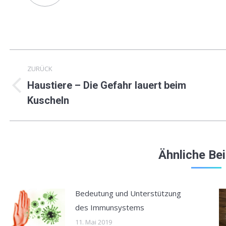
Kommentarnavigation
ZURÜCK
Haustiere – Die Gefahr lauert beim
Vorheriger
N
Kuscheln
Beitrag:
B
Ähnliche Be
Bedeutung und Unterstützung
des Immunsystems
11. Mai 2019