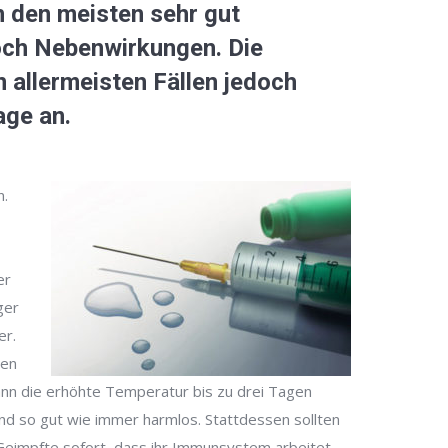
 den meisten sehr gut
noch
Nebenwirkungen.
Die
 allermeisten Fällen jedoch
age an.
n.
er
ger
er.
den
ann die erhöhte Temperatur bis zu drei Tagen
d so gut wie immer harmlos. Stattdessen sollten
 Geimpfte sofort, dass ihr Immunsystem arbeitet