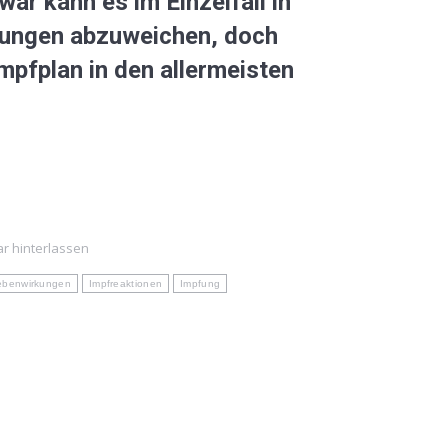
ar kann es im Einzelfall in
lungen abzuweichen, doch
mpfplan in den allermeisten
 hinterlassen
ebenwirkungen
Impfreaktionen
Impfung