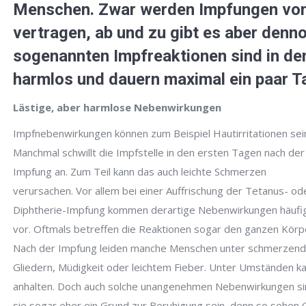
Menschen. Zwar werden Impfungen von
vertragen, ab und zu gibt es aber den
sogenannten Impfreaktionen sind in den
harmlos und dauern maximal ein paar T
Lästige, aber harmlose Nebenwirkungen
Impfnebenwirkungen können zum Beispiel Hautirritationen sei
Manchmal schwillt die Impfstelle in den ersten Tagen nach der
Impfung an. Zum Teil kann das auch leichte Schmerzen
verursachen. Vor allem bei einer Auffrischung der Tetanus- od
Diphtherie-Impfung kommen derartige Nebenwirkungen häufi
vor. Oftmals betreffen die Reaktionen sogar den ganzen Körp
Nach der Impfung leiden manche Menschen unter schmerzen
Gliedern, Müdigkeit oder leichtem Fieber. Unter Umständen k
anhalten. Doch auch solche unangenehmen Nebenwirkungen sin
sie sogar eher ein Grund zur Beruhigung sein, denn so sehen