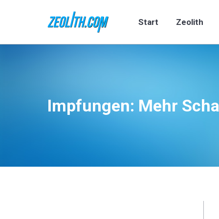
Start
Zeolith
Start
Zeolith
Impfungen: Mehr Scha
Sie befinden sich hier: