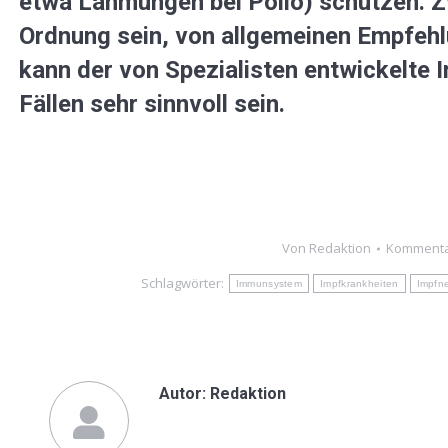
etwa Lähmungen bei Polio) schützen. Zw
Ordnung sein, von allgemeinen Empfeh
kann der von Spezialisten entwickelte I
Fällen sehr sinnvoll sein.
Von
Redaktion
Kommentar
Schlagwörter:
Immunsystem
Impfkrankheiten
Impfn
Autor:
Redaktion