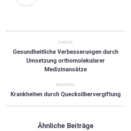
Kommentarnavigation
ZURÜCK
Gesundheitliche Verbesserungen durch
Umsetzung orthomolekularer
Vorheriger
Beitrag:
Medizinansätze
NÄCHSTES
Krankheiten durch Quecksilbervergiftung
Nächster
Beitrag:
Ähnliche Beiträge