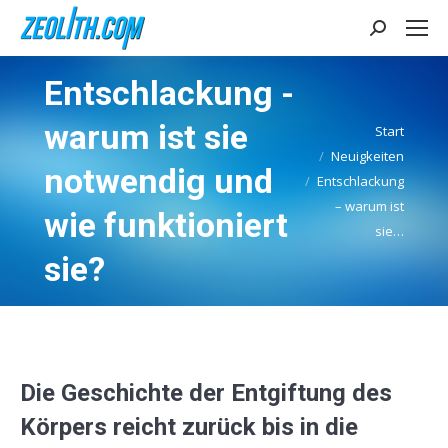
Search:
Entschlackung -
warum ist sie
Start
Neuigkeiten
notwendig und
Sie befinden sich hier:
Entschlackung
– warum ist
wie funktioniert
sie…
sie?
Die Geschichte der
Entgiftung
des
Körpers reicht zurück bis in die