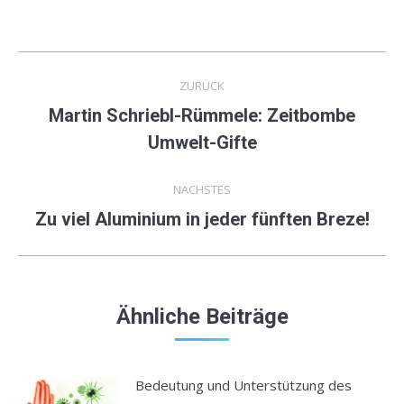
Kommentarnavigation
ZURÜCK
Martin Schriebl-Rümmele: Zeitbombe
Vorheriger
Umwelt-Gifte
Beitrag:
NÄCHSTES
Zu viel Aluminium in jeder fünften Breze!
Nächster
Beitrag:
Ähnliche Beiträge
Bedeutung und Unterstützung des