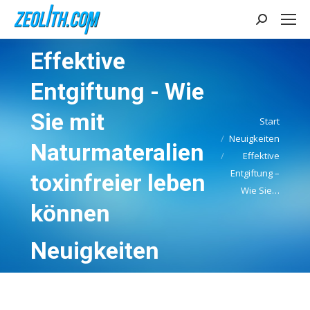
Search:
Effektive
Entgiftung - Wie
Sie mit
Start
Neuigkeiten
Naturmateralien
Sie befinden sich hier:
Effektive
Entgiftung –
toxinfreier leben
Wie Sie…
können
Neuigkeiten