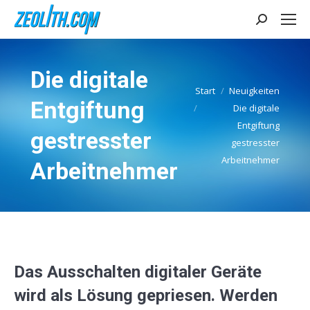
Search:
Die digitale
Start
Neuigkeiten
Entgiftung
Die digitale
Sie befinden sich hier:
Entgiftung
gestresster
gestresster
Arbeitnehmer
Arbeitnehmer
Das Ausschalten digitaler Geräte
wird als Lösung gepriesen. Werden