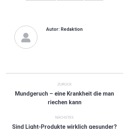
Autor:
Redaktion
Kommentarnavigation
ZURÜCK
Mundgeruch – eine Krankheit die man
Vorheriger
riechen kann
Beitrag:
NÄCHSTES
Sind Light-Produkte wirklich gesunder?
Nächster