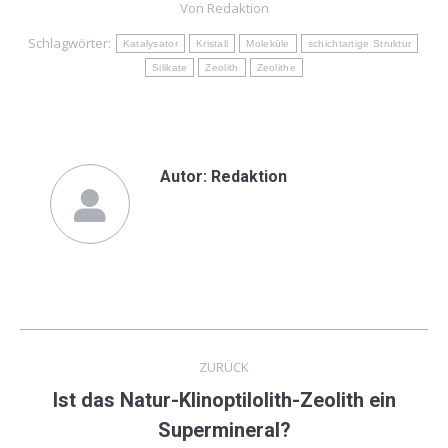
Von
Redaktion
Schlagwörter:
Katalysator
Kristall
Moleküle
schichtartige Struktur
Silikate
Zeolith
Zeolithe
Autor:
Redaktion
Kommentarnavigation
ZURÜCK
Ist das Natur-Klinoptilolith-Zeolith ein
Vorheriger
Supermineral?
Beitrag: