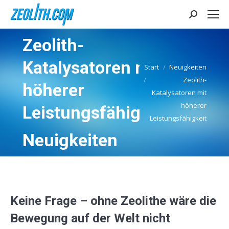
Search:
Zeolith-
Katalysatoren mit
Start
Neuigkeiten
Zeolith-
höherer
Sie befinden sich hier:
Katalysatoren mit
höherer
Leistungsfähigkeit
Leistungsfähigkeit
Neuigkeiten
Keine Frage – ohne
Zeolithe
wäre die
Bewegung auf der Welt nicht