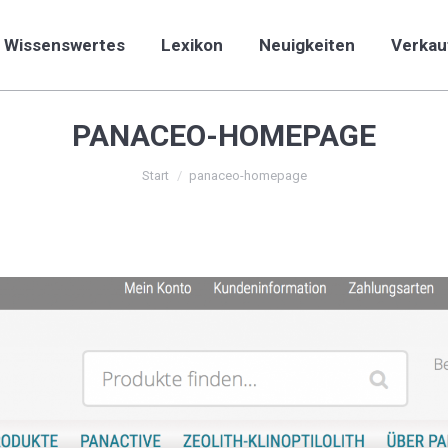
Wissenswertes
Lexikon
Neuigkeiten
Verkau
Wissenswertes
Lexikon
Neuigkeiten
Verkau
PANACEO-HOMEPAGE
Sie befinden sich hier:
Start
panaceo-homepage