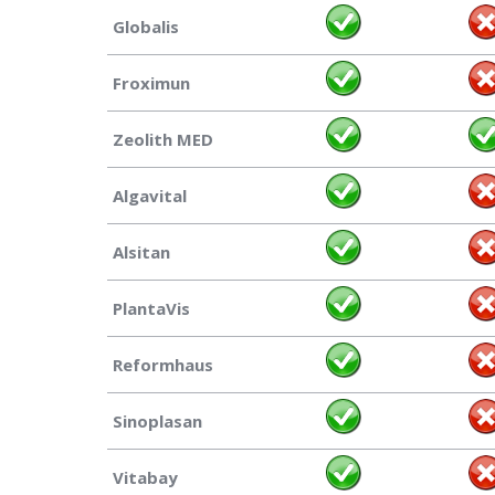
Globalis
Froximun
Zeolith MED
Algavital
Alsitan
PlantaVis
Reformhaus
Sinoplasan
Vitabay