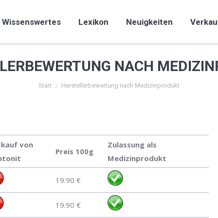
Wissenswertes
Lexikon
Neuigkeiten
Verkau
Wissenswertes
Lexikon
Neuigkeiten
Verkau
LERBEWERTUNG NACH MEDIZI
Sie befinden sich hier:
Start
Herstellerbewertung nach Medizinprodukt
rkauf von
Zulassung als
Preis 100g
ntonit
Medizinprodukt
19.90 €
19.90 €