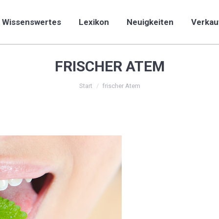
Wissenswertes
Lexikon
Neuigkeiten
Verkau
Wissenswertes
Lexikon
Neuigkeiten
Verkau
FRISCHER ATEM
Sie befinden sich hier:
Start
frischer Atem